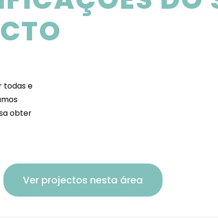
ECTO
r todas e
camos
isa obter
Ver projectos nesta área