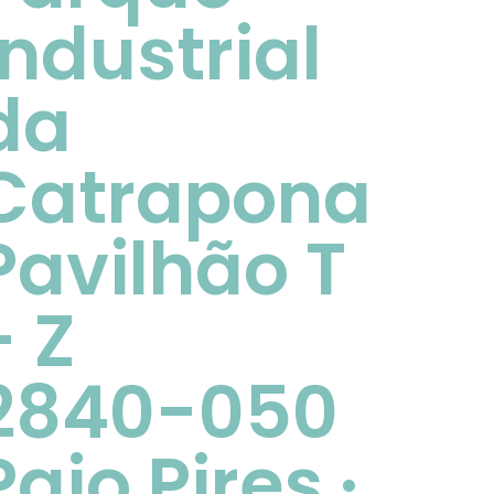
Industrial
da
Catrapona
Pavilhão T
- Z
2840-050
Paio Pires ·