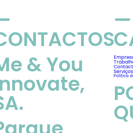
—
—
CONTACTOS
C
Me & You
Empres
Trabalh
Contac
Serviço
Innovate,
Política 
P
SA.
Q
Parque