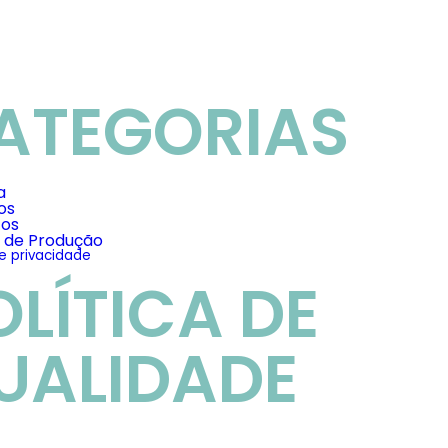
ATEGORIAS
a
os
tos
s de Produção
de privacidade
OLÍTICA DE
UALIDADE